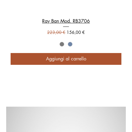
Ray Ban Mod. RB3706
Prezzo regolare
Prezzo scontato
223,00 €
156,00 €
Aggiungi al carrello