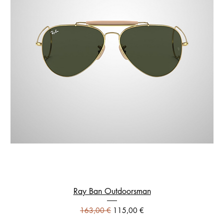
Ray Ban Outdoorsman
Prezzo regolare
Prezzo scontato
163,00 €
115,00 €