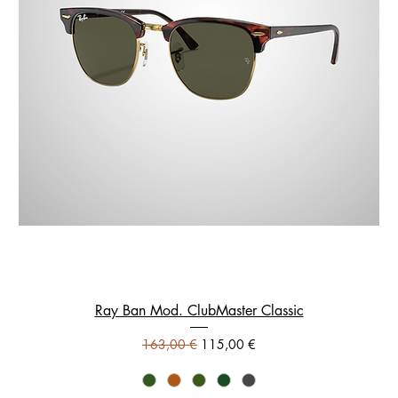
Ray Ban Mod. ClubMaster Classic
Prezzo regolare
Prezzo scontato
163,00 €
115,00 €