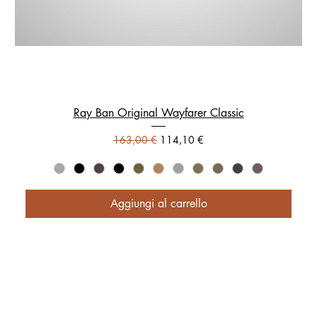
Ray Ban Original Wayfarer Classic
Prezzo regolare
Prezzo scontato
163,00 €
114,10 €
Aggiungi al carrello