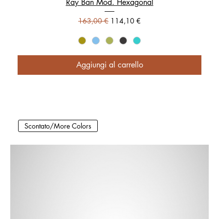
Ray Ban Mod. Hexagonal
Prezzo regolare
Prezzo scontato
163,00 €
114,10 €
Aggiungi al carrello
Scontato/More Colors