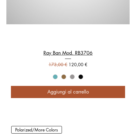
Ray Ban Mod. RB3706
Prezzo regolare
Prezzo scontato
173,00 €
120,00 €
Aggiungi al carrello
Polarized/More Colors