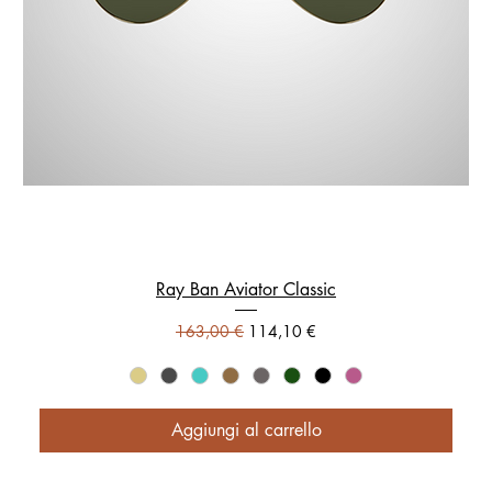
Ray Ban Aviator Classic
Prezzo regolare
Prezzo scontato
163,00 €
114,10 €
Aggiungi al carrello