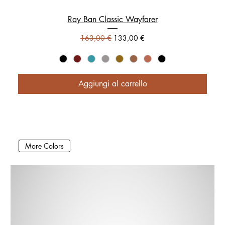
Ray Ban Classic Wayfarer
Prezzo regolare
Prezzo scontato
163,00 €
133,00 €
Aggiungi al carrello
More Colors