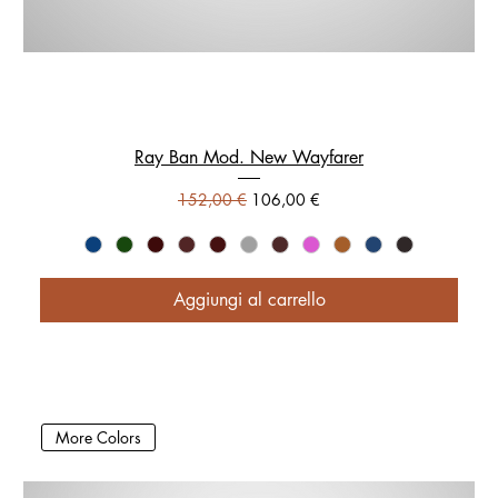
Ray Ban Mod. New Wayfarer
Prezzo regolare
Prezzo scontato
152,00 €
106,00 €
Aggiungi al carrello
More Colors