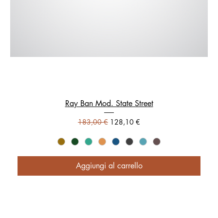
Ray Ban Mod. State Street
Prezzo regolare
Prezzo scontato
183,00 €
128,10 €
Aggiungi al carrello