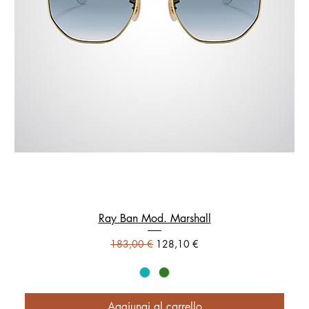
Ray Ban Mod. Marshall
Prezzo regolare
Prezzo scontato
183,00 €
128,10 €
Aggiungi al carrello