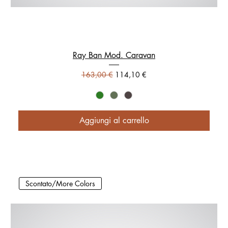
Ray Ban Mod. Caravan
Prezzo regolare
Prezzo scontato
163,00 €
114,10 €
Aggiungi al carrello
Scontato/More Colors