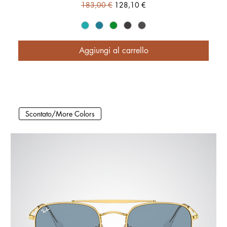
Prezzo regolare
Prezzo scontato
183,00 €
128,10 €
Aggiungi al carrello
Scontato/More Colors