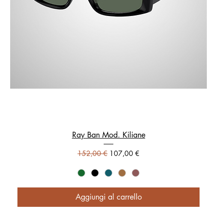
Ray Ban Mod. Kiliane
Prezzo regolare
Prezzo scontato
152,00 €
107,00 €
Aggiungi al carrello