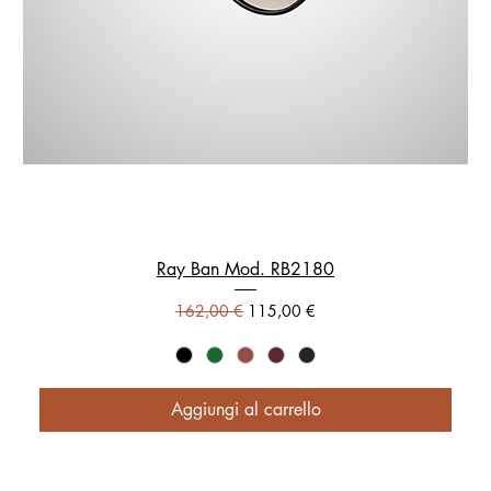
Ray Ban Mod. RB2180
Prezzo regolare
Prezzo scontato
162,00 €
115,00 €
Aggiungi al carrello