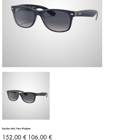
Ray Ban Mod. New Wayfarer
Prezzo
Prezzo
152,00 €
106,00 €
originale
scontato