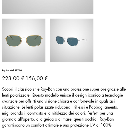
Ray Ban Mod. RB3706
Prezzo
Prezzo
223,00 €
156,00 €
originale
scontato
Scopri il classico stile Ray-Ban con una protezione superiore grazie alle
lenti polarizzate. Questo modello unisce il design iconico a tecnologie
avanzate per offrirti una visione chiara e confortevole in qualsiasi
situazione. Le lenti polarizzate riducono i riflessi e l'abbagliamento,
migliorando il contrasto e la nitidezza dei colori. Perfetti per una
giornata all'aperto, alla guida o al mare, questi occhiali Ray-Ban
garantiscono un comfort ottimale e una protezione UV al 100%.