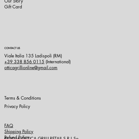
Our Story
Gift Card
CONTACT US
Viale Italia 135 Ladispoli (RM)
+39 338 856 0115
(International)
otticagrillionline@gmail.com
Terms & Conditions
Privacy Policy
FAQ
Shipping Policy
Refund Policy
© 2026
OTTICA GRILLI RETAIL S.R.L.So