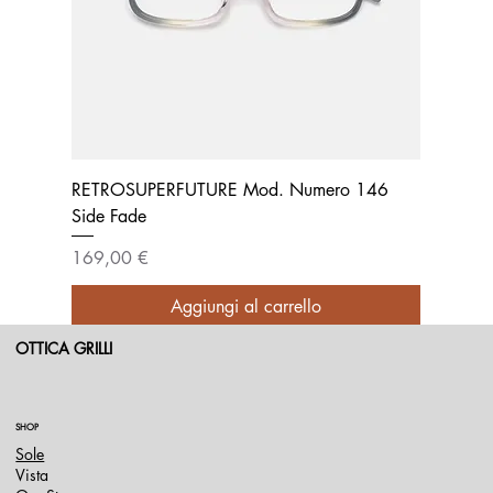
RETROSUPERFUTURE Mod. Numero 146
Side Fade
Prezzo
169,00 €
Aggiungi al carrello
OTTICA GRILLI
SHOP
Sole
Vista