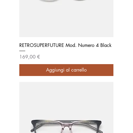
RETROSUPERFUTURE Mod. Numero 4 Black
Prezzo
169,00 €
Aggiungi al carrello