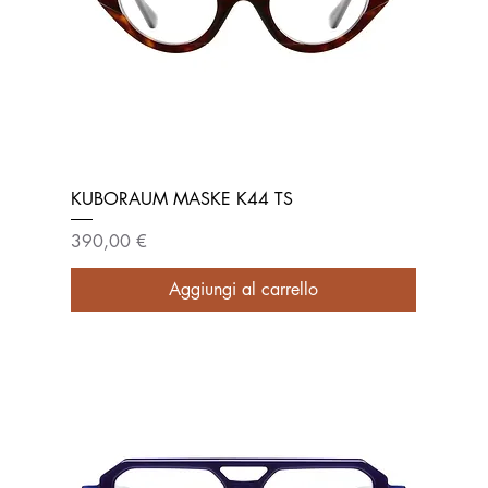
KUBORAUM MASKE K44 TS
Prezzo
390,00 €
Aggiungi al carrello