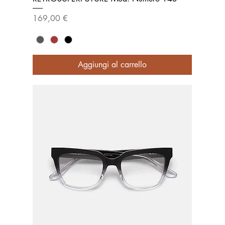
Prezzo
169,00 €
Aggiungi al carrello