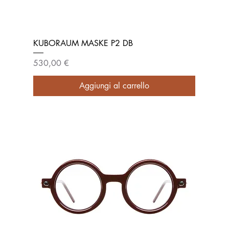
KUBORAUM MASKE P2 DB
Prezzo
530,00 €
Aggiungi al carrello