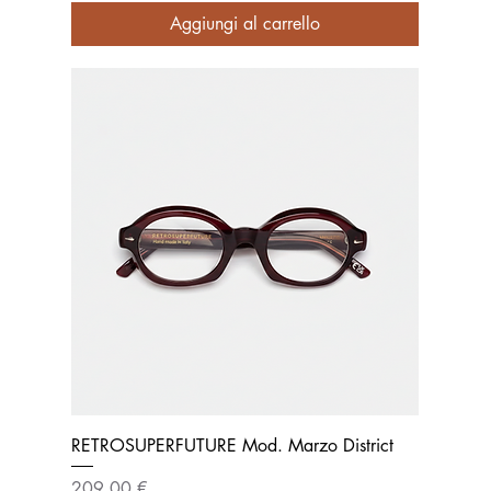
Aggiungi al carrello
RETROSUPERFUTURE Mod. Marzo District
Prezzo
209,00 €