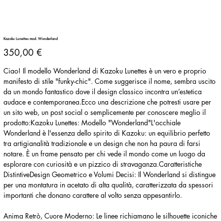
Kazoku Lunettes mod. Wonderland
Prezzo
350,00 €
Ciao! Il modello Wonderland di Kazoku Lunettes è un vero e proprio
manifesto di stile "funky-chic". Come suggerisce il nome, sembra uscito
da un mondo fantastico dove il design classico incontra un’estetica
audace e contemporanea.Ecco una descrizione che potresti usare per
un sito web, un post social o semplicemente per conoscere meglio il
prodotto:Kazoku Lunettes: Modello "Wonderland"L'occhiale
Wonderland è l'essenza dello spirito di Kazoku: un equilibrio perfetto
tra artigianalità tradizionale e un design che non ha paura di farsi
notare. È un frame pensato per chi vede il mondo come un luogo da
esplorare con curiosità e un pizzico di stravaganza.Caratteristiche
DistintiveDesign Geometrico e Volumi Decisi: Il Wonderland si distingue
per una montatura in acetato di alta qualità, caratterizzata da spessori
importanti che donano carattere al volto senza appesantirlo.
Anima Retrò, Cuore Moderno: Le linee richiamano le silhouette iconiche