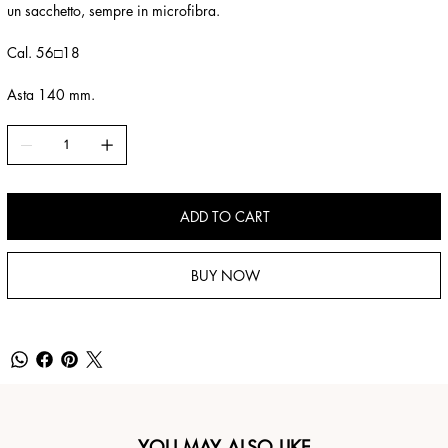
un sacchetto, sempre in microfibra.
Cal. 56□18
Asta 140 mm.
ADD TO CART
BUY NOW
YOU MAY ALSO LIKE