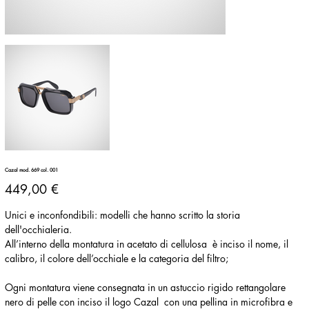
Cazal mod. 669 col. 001
Prezzo
449,00 €
Unici e inconfondibili: modelli che hanno scritto la storia
dell'occhialeria.
All’interno della montatura in acetato di cellulosa è inciso il nome, il
calibro, il colore dell’occhiale e la categoria del filtro;
Ogni montatura viene consegnata in un astuccio rigido rettangolare
nero di pelle con inciso il logo Cazal con una pellina in microfibra e