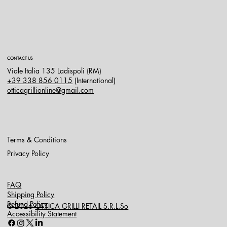
CONTACT US
Viale Italia 135 Ladispoli (RM)
+39 338 856 0115
(International)
otticagrillionline@gmail.com
Terms & Conditions
Privacy Policy
FAQ
Shipping Policy
Refund Policy
© 2026
OTTICA GRILLI RETAIL S.R.L.So
Accessibility Statement