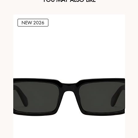
NEW 2026
N