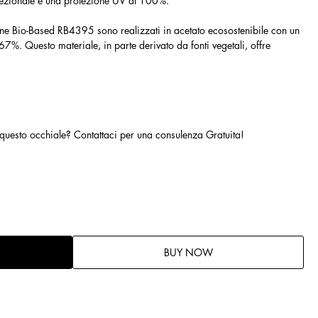
ccezionale e una protezione UV al 100%.
ane Bio-Based RB4395 sono realizzati in acetato ecosostenibile con un
7%. Questo materiale, in parte derivato da fonti vegetali, offre
 questo occhiale? Contattaci per una consulenza Gratuita!
BUY NOW