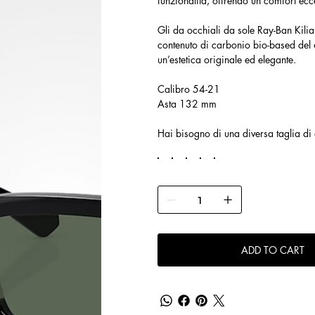
funzionalità, offrendo un comfort e
Gli da occhiali da sole Ray-Ban Kili
contenuto di carbonio bio-based del 6
un’estetica originale ed elegante.
Calibro 54-21
Asta 132 mm
Hai bisogno di una diversa taglia di
ADD TO CART