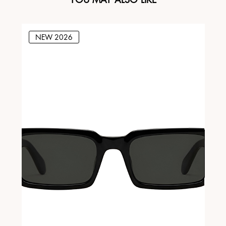
NEW 2026
N