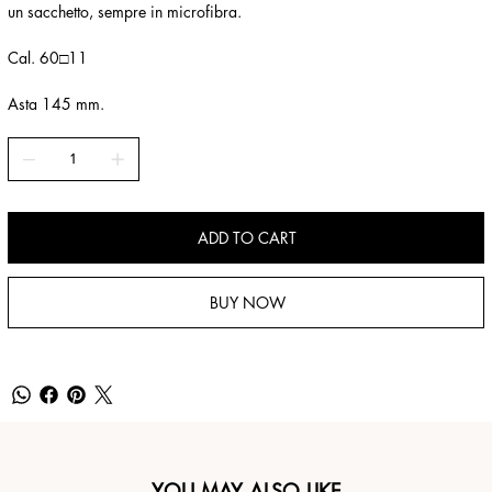
un sacchetto, sempre in microfibra.
Cal. 60□11
Asta 145 mm.
ADD TO CART
BUY NOW
YOU MAY ALSO LIKE