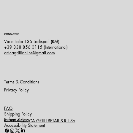
CONTACT US
Viale Italia 135 Ladispoli (RM)
+39 338 856 0115
(International)
otticagrillionline@gmail.com
Terms & Conditions
Privacy Policy
FAQ
Shipping Policy
Refund Policy
© 2026
OTTICA GRILLI RETAIL S.R.L.So
Accessibility Statement